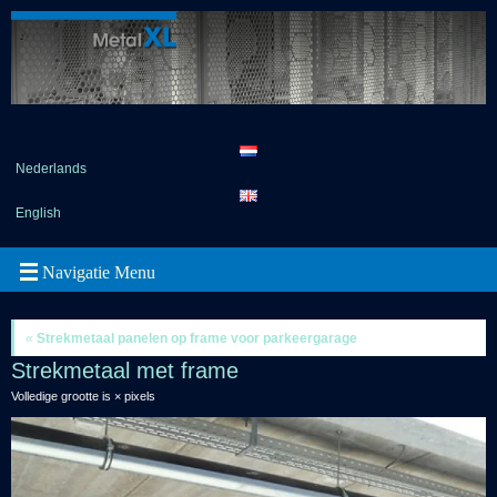
Nederlands
English
«
Strekmetaal panelen op frame voor parkeergarage
Strekmetaal met frame
Volledige grootte is
×
pixels