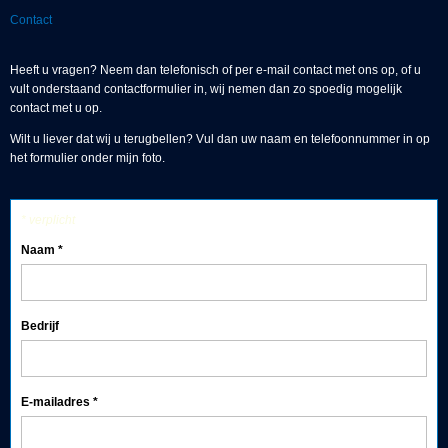
Contact
Heeft u vragen? Neem dan telefonisch of per e-mail contact met ons op, of u
vult onderstaand contactformulier in, wij nemen dan zo spoedig mogelijk
contact met u op.
Wilt u liever dat wij u terugbellen? Vul dan uw naam en telefoonnummer in op
het formulier onder mijn foto.
* verplicht
Naam
*
Bedrijf
E-mailadres
*