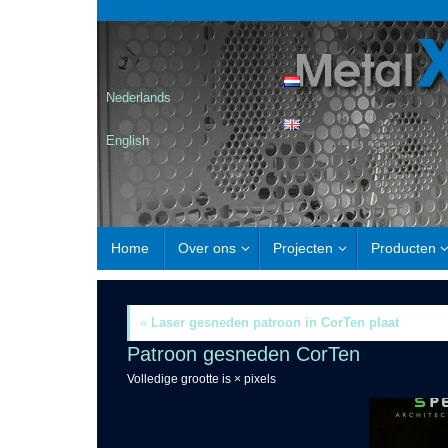
Nederlands
English
Home
Over ons
Projecten
Producten
«
Laser gesneden patroon in CorTen plaat
Patroon gesneden CorTen
Volledige grootte is
×
pixels