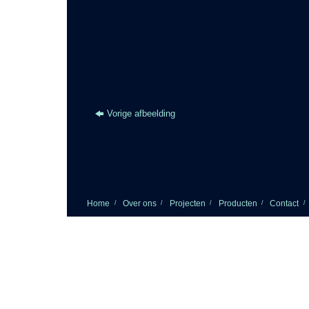
Vorige afbeelding
Home
Over ons
Projecten
Producten
Contact