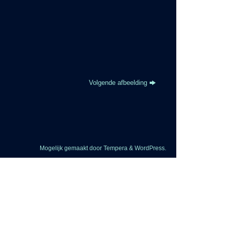
Volgende afbeelding
Mogelijk gemaakt door
Tempera
&
WordPress.