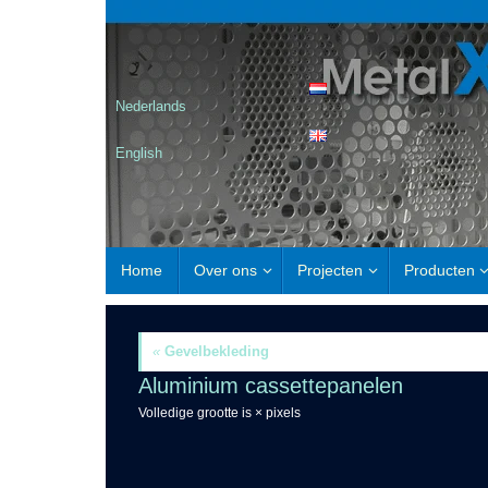
Nederlands
English
Home
Over ons
Projecten
Producten
«
Gevelbekleding
Aluminium cassettepanelen
Volledige grootte is
×
pixels