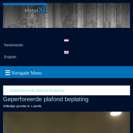
Nederlands
English
«
Geperforeerde plafond beplating
Geperforeerde plafond beplating
Volledige grootte is
×
pixels