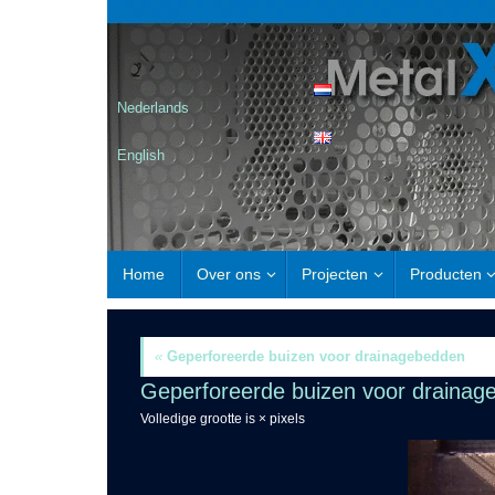
Nederlands
English
Home
Over ons
Projecten
Producten
«
Geperforeerde buizen voor drainagebedden
Geperforeerde buizen voor drainag
Volledige grootte is
×
pixels