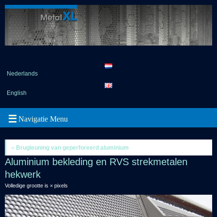
Nederlands
English
«
Brugleuning van geperforeerd aluminium
Aluminium bekleding en RVS strekmetalen
hekwerk
Volledige grootte is
×
pixels