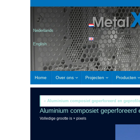
Nederlands
English
Home
Over ons
Projecten
Producten
«
Aluminium composiet geperforeerd en geprofil
Aluminium composiet geperforeerd e
Volledige grootte is
×
pixels