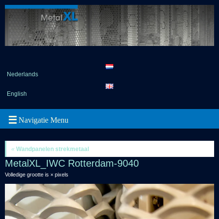
Nederlands
English
«
Wandpanelen strekmetaal
MetalXL_IWC Rotterdam-9040
Volledige grootte is
×
pixels