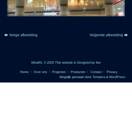
Vorige afbeelding
Volgende afbeelding
MetalXL © 2020 This website is
Designed by Ilse
Home
Over ons
Projecten
Producten
Contact
Privacy
Mogelijk gemaakt door
Tempera
&
WordPress.