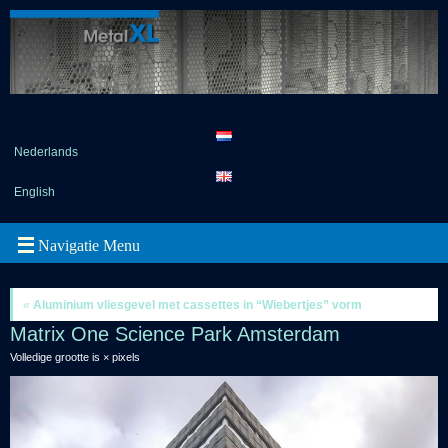
Nederlands
English
«
Aluminium vliesgevel met cassettes in “Wiebertjes” vorm
Matrix One Science Park Amsterdam
Volledige grootte is
×
pixels